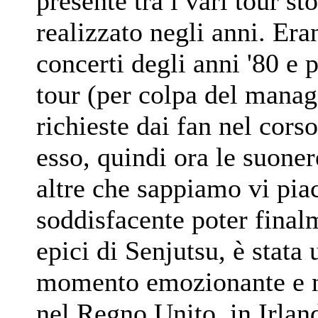
presente tra i vari tour st
realizzato negli anni. Era
concerti degli anni '80 e
tour (per colpa del mana
richieste dai fan nel cors
esso, quindi ora le suone
altre che sappiamo vi pia
soddisfacente poter final
epici di Senjutsu, è stata
momento emozionante e no
nel Regno Unito, in Irland