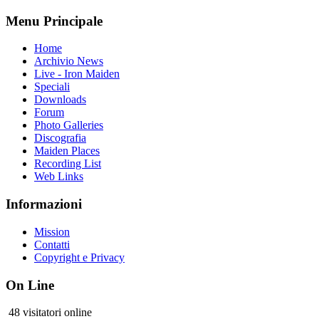
Menu Principale
Home
Archivio News
Live - Iron Maiden
Speciali
Downloads
Forum
Photo Galleries
Discografia
Maiden Places
Recording List
Web Links
Informazioni
Mission
Contatti
Copyright e Privacy
On Line
48 visitatori online