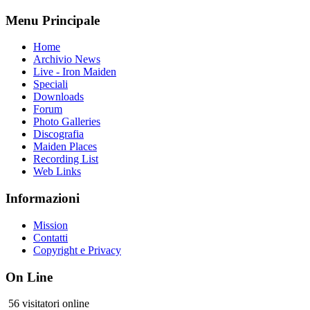
Menu Principale
Home
Archivio News
Live - Iron Maiden
Speciali
Downloads
Forum
Photo Galleries
Discografia
Maiden Places
Recording List
Web Links
Informazioni
Mission
Contatti
Copyright e Privacy
On Line
56 visitatori online