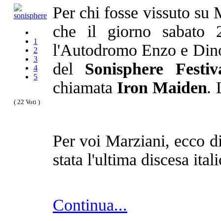
Per chi fosse vissuto su 
che il giorno sabato
1
l'Autodromo Enzo e Dino F
2
3
del
Sonisphere Festiv
4
5
chiamata
Iron Maiden
.
L
( 22 Voti )
Per voi Marziani, ecco di
stata l'ultima discesa itali
Continua...