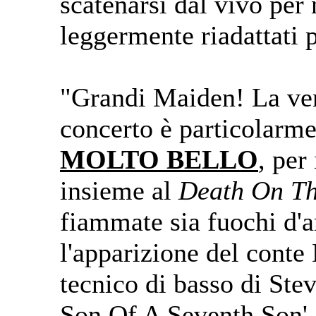
scatenarsi dal vivo per 
leggermente riadattati 
"Grandi Maiden! La venu
concerto è particolarm
MOLTO BELLO
, per
insieme al
Death On T
fiammate sia fuochi d'ar
l'apparizione del conte
tecnico di basso di Ste
Son Of A Seventh Son'.