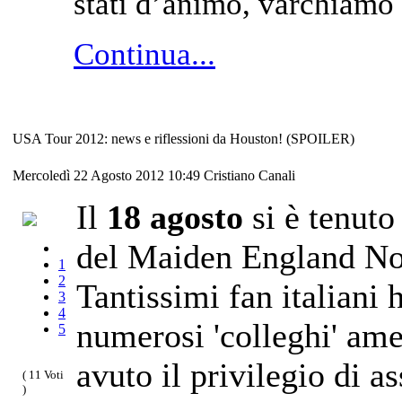
stati d’animo, varchiamo 
Continua...
USA Tour 2012: news e riflessioni da Houston! (SPOILER)
Mercoledì 22 Agosto 2012 10:49
Cristiano Canali
Il
18 agosto
si è tenuto
del Maiden England No
1
2
Tantissimi fan italiani
3
4
numerosi 'colleghi' ame
5
avuto il privilegio di a
( 11 Voti
)