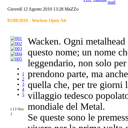
Giovedì 12 Agosto 2010 13:28
MaZZo
05/08/2010 - Wacken Open Air
Wacken. Ogni metalhead co
questo nome; un nome che
leggendario, non solo per 
prendono parte, ma anche p
1
2
quella che, per tre giorni 
3
4
villaggio tedesco popolat
5
mondiale del Metal.
( 13 Voti
)
Se queste sono le premess