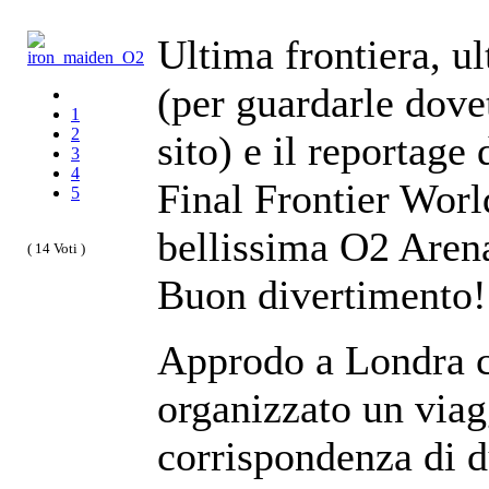
Ultima frontiera, u
(per guardarle dovet
1
2
sito) e il reportage
3
4
Final Frontier Worl
5
bellissima O2 Aren
( 14 Voti )
Buon divertimento!
Approdo a Londra c
organizzato un viag
corrispondenza di d