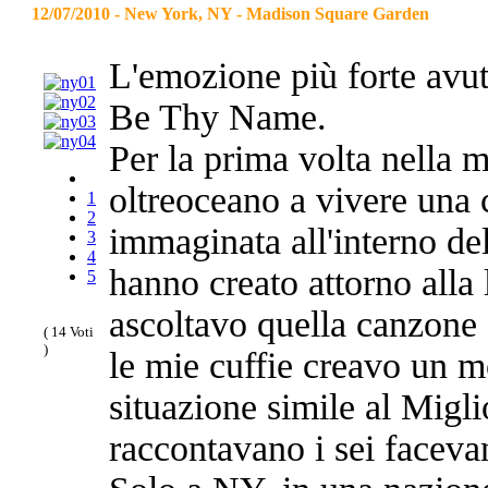
12/07/2010 - New York, NY - Madison Square Garden
L'emozione più forte avut
Be Thy Name.
Per la prima volta nella m
oltreoceano a vivere una 
1
2
immaginata all'interno de
3
4
hanno creato attorno alla 
5
ascoltavo quella canzone 
( 14 Voti
)
le mie cuffie creavo un 
situazione simile al Migl
raccontavano i sei facevan