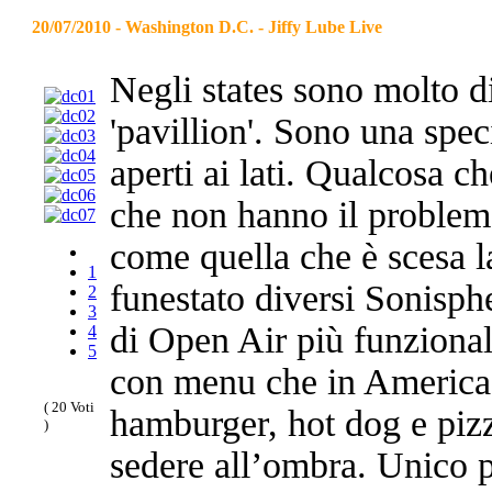
20/07/2010 - Washington D.C. - Jiffy Lube Live
Negli states sono molto d
'pavillion'. Sono una speci
aperti ai lati. Qualcosa 
che non hanno il problem
come quella che è scesa la
1
funestato diversi Sonisp
2
3
di Open Air più funzionale,
4
5
con menu che in America 
( 20 Voti
hamburger, hot dog e pizz
)
sedere all’ombra. Unico p