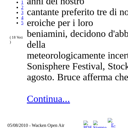
anni del nostro
1
2
cantante preferito tre di n
3
4
eroiche per i loro
5
beniamini, decidono d'abba
( 18 Voti
della
)
meteorologicamente incer
Sonisphere Festival, Sto
agosto. Bruce afferma che
Continua...
05/08/2010 - Wacken Open Air