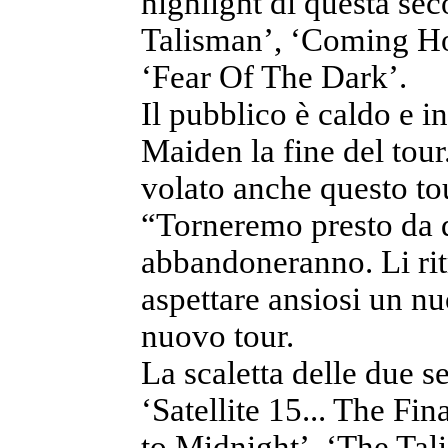
highlight di questa se
Talisman’, ‘Coming H
‘Fear Of The Dark’.
Il pubblico è caldo e i
Maiden la fine del tour
volato anche questo tou
“Torneremo presto da q
abbandoneranno. Li rit
aspettare ansiosi un 
nuovo tour.
La scaletta delle due se
‘Satellite 15... The Fi
to Midnight’, ‘The Ta