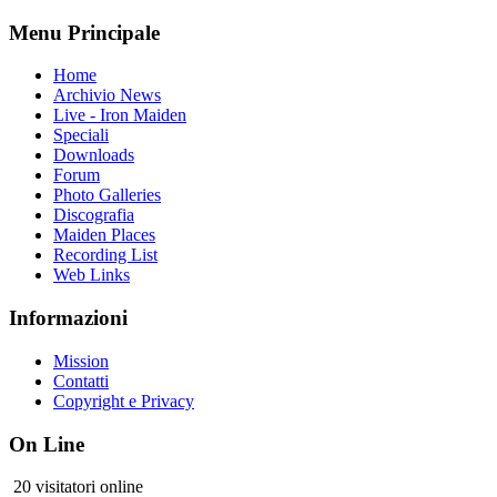
Menu Principale
Home
Archivio News
Live - Iron Maiden
Speciali
Downloads
Forum
Photo Galleries
Discografia
Maiden Places
Recording List
Web Links
Informazioni
Mission
Contatti
Copyright e Privacy
On Line
20 visitatori online