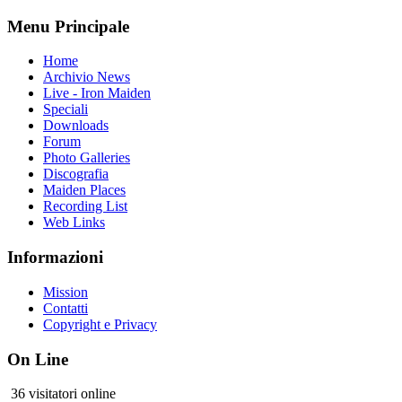
Menu Principale
Home
Archivio News
Live - Iron Maiden
Speciali
Downloads
Forum
Photo Galleries
Discografia
Maiden Places
Recording List
Web Links
Informazioni
Mission
Contatti
Copyright e Privacy
On Line
36 visitatori online