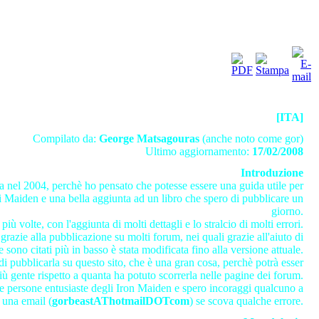
[ITA]
Compilato da:
George Matsagouras
(anche noto come gor)
Ultimo aggiornamento:
17/02/2008
Introduzione
sta nel 2004, perchè ho pensato che potesse essere una guida utile per
i Maiden e una bella aggiunta ad un libro che spero di pubblicare un
giorno.
a più volte, con l'aggiunta di molti dettagli e lo stralcio di molti errori.
grazie alla pubblicazione su molti forum, nei quali grazie all'aiuto di
 sono citati più in basso è stata modificata fino alla versione attuale.
di pubblicarla su questo sito, che è una gran cosa, perchè potrà esser
iù gente rispetto a quanta ha potuto scorrerla nelle pagine dei forum.
lte persone entusiaste degli Iron Maiden e spero incoraggi qualcuno a
 una email (
gorbeastAThotmailDOTcom
) se scova qualche errore.