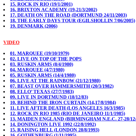
15. ROCK IN RIO (19/1/2001)
16. BRIXTON ACADEMY (19-21/3/2002)
17. DEATH ON THE ROAD (DORTMUND 24/11/2003)
18. THE EARLY DAYS TOUR (EGILSHOLLIN 7/06/2005)
19. DENMARK (2006)
VIDEO
01. MARQUEE (19/10/1979)
02. LIVE ON TOP OF THE POPS
03. RUSKIN ARMS (8/4/1980)
04. MARQUEE (4/7/1980)
05. RUSKIN ARMS (14/4/1980)
06. LIVE AT THE RAINBOW (21/12/1980)
07. BEAST OVER HAMMERSMITH (20/3/1982)
08. ELLO’ TEXAS (27/7/1983)
09. LIVE IN DORTMUND (18/12/83)
10. BEHIND THE IRON CURTAIN (14,17/8/1984)
11. LIVE AFTER DEATH (LOS ANGELES 16/3/1985)
12. ROCK IN RIO 1985 (RIO DE JANEIRO 11/1/1985)
13. MAIDEN ENGLAND (BIRMINGHAM N.E.C. 27-28/12/
14. DONINGTON LIVE 1992 (22/8/1992)
15. RAISING HELL (LONDON 28/8/1993)
16. GOTHENBURG (1/11/1995)