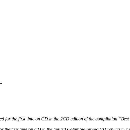
--
 for the first time on CD in the 2CD edition of the compilation “Bes
r the first time on CD in the limited Columbia promo CD replica “T