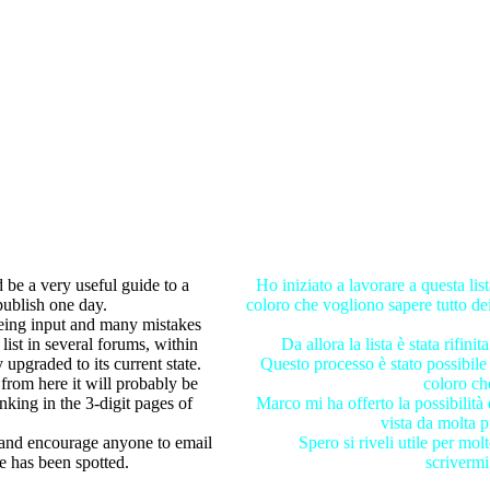
d be a very useful guide to a
Ho iniziato a lavorare a questa li
publish one day.
coloro che vogliono sapere tutto de
 being input and many mistakes
ist in several forums, within
Da allora la lista è stata rifinit
upgraded to its current state.
Questo processo è stato possibile 
 from here it will probably be
coloro che
king in the 3-digit pages of
Marco mi ha offerto la possibilità 
vista da molta p
e and encourage anyone to email
Spero si riveli utile per mo
ke has been spotted.
scrivermi