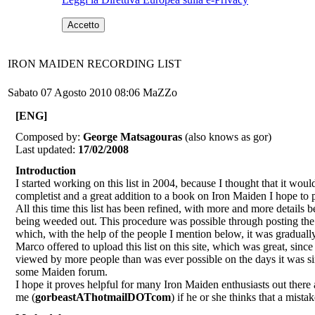
Accetto
IRON MAIDEN RECORDING LIST
Sabato 07 Agosto 2010 08:06
MaZZo
[ENG]
Composed by:
George Matsagouras
(also knows as gor)
Last updated:
17/02/2008
Introduction
I started working on this list in 2004, because I thought that it woul
completist and a great addition to a book on Iron Maiden I hope to 
All this time this list has been refined, with more and more details
being weeded out. This procedure was possible through posting the l
which, with the help of the people I mention below, it was gradually 
Marco offered to upload this list on this site, which was great, since
viewed by more people than was ever possible on the days it was sin
some Maiden forum.
I hope it proves helpful for many Iron Maiden enthusiasts out ther
me (
gorbeastAThotmailDOTcom
) if he or she thinks that a mista