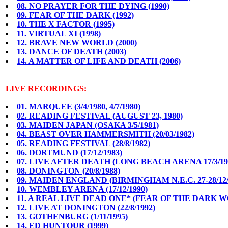
08. NO PRAYER FOR THE DYING (1990)
09. FEAR OF THE DARK (1992)
10. THE X FACTOR (1995)
11. VIRTUAL XI (1998)
12. BRAVE NEW WORLD (2000)
13. DANCE OF DEATH (2003)
14. A MATTER OF LIFE AND DEATH (2006)
LIVE RECORDINGS:
01. MARQUEE (3/4/1980, 4/7/1980)
02. READING FESTIVAL (AUGUST 23, 1980)
03. MAIDEN JAPAN (OSAKA 3/5/1981)
04. BEAST OVER HAMMERSMITH (20/03/1982)
05. READING FESTIVAL (28/8/1982)
06. DORTMUND (17/12/1983)
07. LIVE AFTER DEATH (LONG BEACH ARENA 17/3/19
08. DONINGTON (20/8/1988)
09. MAIDEN ENGLAND (BIRMINGHAM N.E.C. 27-28/12/
10. WEMBLEY ARENA (17/12/1990)
11. A REAL LIVE DEAD ONE* (FEAR OF THE DARK WO
12. LIVE AT DONINGTON (22/8/1992)
13. GOTHENBURG (1/11/1995)
14. ED HUNTOUR (1999)