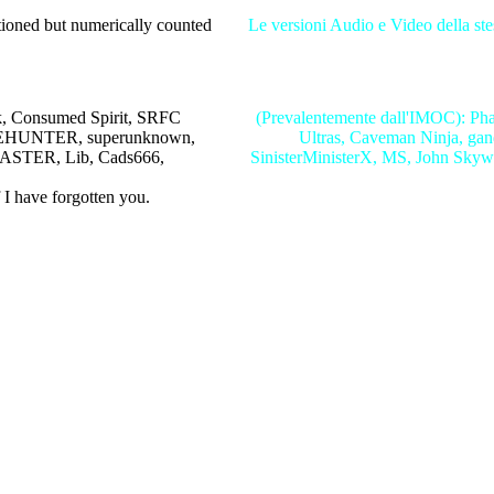
tioned but numerically counted
Le versioni Audio e Video della ste
ck, Consumed Spirit, SRFC
(Prevalentemente dall'IMOC): Pha
TEVEHUNTER, superunknown,
Ultras, Caveman Ninja, g
MASTER, Lib, Cads666,
SinisterMinisterX, MS, John Sk
 I have forgotten you.