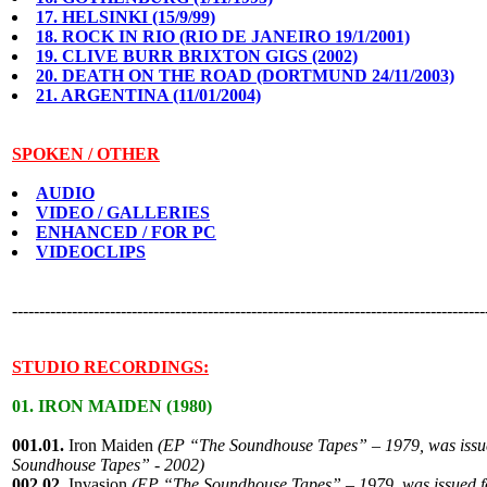
17. HELSINKI (15/9/99)
18. ROCK IN RIO (RIO DE JANEIRO 19/1/2001)
19. CLIVE BURR BRIXTON GIGS (2002)
20. DEATH ON THE ROAD (DORTMUND 24/11/2003)
21. ARGENTINA (11/01/2004)
SPOKEN / OTHER
AUDIO
VIDEO / GALLERIES
ENHANCED / FOR PC
VIDEOCLIPS
---------------------------------------------------------------------------------------
STUDIO RECORDINGS:
01. IRON MAIDEN (1980)
001.01.
Iron Maiden
(EP “The Soundhouse Tapes” – 1979, was issued
Soundhouse Tapes” - 2002)
002.02.
Invasion
(EP “The Soundhouse Tapes” – 1979, was issued fo