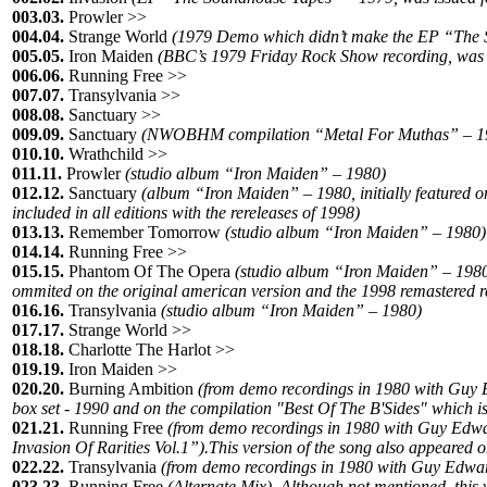
003.03.
Prowler >>
004.04.
Strange World
(1979 Demo which didn’t make the EP “The So
005.05.
Iron Maiden
(BBC’s 1979 Friday Rock Show recording, was is
006.06.
Running Free >>
007.07.
Transylvania >>
008.08.
Sanctuary >>
009.09.
Sanctuary
(NWOBHM compilation “Metal For Muthas” – 1980, 
010.10.
Wrathchild >>
011.11.
Prowler
(studio album “Iron Maiden” – 1980)
012.12.
Sanctuary
(album “Iron Maiden” – 1980, initially featured o
included in all editions with the rereleases of 1998)
013.13.
Remember Tomorrow
(studio album “Iron Maiden” – 1980)
014.14.
Running Free >>
015.15.
Phantom Of The Opera
(studio album “Iron Maiden” – 1980, 
ommited on the original american version and the 1998 remastered r
016.16.
Transylvania
(studio album “Iron Maiden” – 1980)
017.17.
Strange World >>
018.18.
Charlotte The Harlot >>
019.19.
Iron Maiden >>
020.20.
Burning Ambition
(from demo recordings in 1980 with Guy 
box set - 1990 and on the compilation "Best Of The B'Sides" which is
021.21.
Running Free
(from demo recordings in 1980 with Guy Edwards
Invasion Of Rarities Vol.1”).This version of the song also appeared
022.22.
Transylvania
(from demo recordings in 1980 with Guy Edwards
023.23.
Running Free
(Alternate Mix). Although not mentioned, this