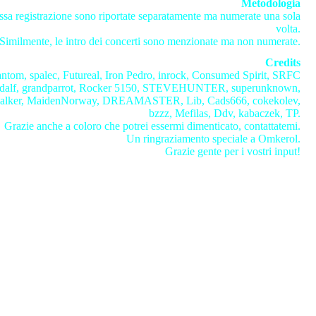
Metodologia
ssa registrazione sono riportate separatamente ma numerate una sola
volta.
Similmente, le intro dei concerti sono menzionate ma non numerate.
Credits
ntom, spalec, Futureal, Iron Pedro, inrock, Consumed Spirit, SRFC
andalf, grandparrot, Rocker 5150, STEVEHUNTER, superunknown,
ywalker, MaidenNorway, DREAMASTER, Lib, Cads666, cokekolev,
bzzz, Mefilas, Ddv, kabaczek, TP.
Grazie anche a coloro che potrei essermi dimenticato, contattatemi.
Un ringraziamento speciale a Omkerol.
Grazie gente per i vostri input!