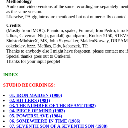
Methodology
Audio and video versions of the same recording are separately men
as the same version.
Likewise, PA gig intros are mentioned but not numerically counted.
Credits
(Mostly from IMOC): Phantom, spalec, Futureal, Iron Pedro, inro
Ultras, Caveman Ninja, gandalf, grandparrot, Rocker 5150, S
SinisterMinisterX, MS, John Skywalker, MaidenNorway, DREA
cokekolev, bzzz, Mefilas, Ddv, kabaczek, TP.
Thanks to anybody else I might have forgotten, please contact me if
Special thanks goes out to Omkerol.
Thanks for your input people!
INDEX
STUDIO RECORDINGS:
01. IRON MAIDEN (1980)
02. KILLERS (1981)
03. THE NUMBER OF THE BEAST (1982)
04. PIECE OF MIND (1983)
05. POWERSLAVE (1984)
06. SOMEWHERE IN TIME (1986)
07. SEVENTH SON OF A SEVENTH SON (1988)