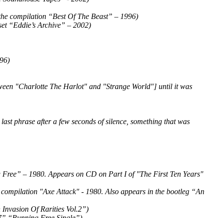
 the compilation “Best Of The Beast” – 1996)
set “Eddie’s Archive” – 2002)
96)
ween "Charlotte The Harlot" and "Strange World"] until it was
ast phrase after a few seconds of silence, something that was
Free” – 1980. Appears on CD on Part I of "The First Ten Years"
s compilation "Axe Attack" - 1980. Also appears in the bootleg “An
 Invasion Of Rarities Vol.2”)
K 7” “Running Free Single”)