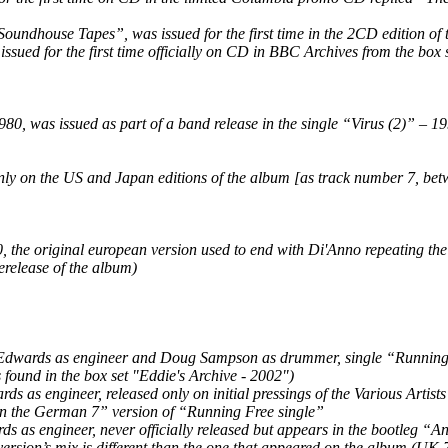
undhouse Tapes”, was issued for the first time in the 2CD edition of
sued for the first time officially on CD in BBC Archives from the box 
was issued as part of a band release in the single “Virus (2)” – 19
nly on the US and Japan editions of the album [as track number 7, bet
the original european version used to end with Di'Anno repeating the l
erelease of the album)
Edwards as engineer and Doug Sampson as drummer, single “Running 
 found in the box set "Eddie's Archive - 2002")
 as engineer, released only on initial pressings of the Various Artist
 on the German 7” version of “Running Free single”
 as engineer, never officially released but appears in the bootleg “An
 version’s mix is different than the one that appeared on the album (U