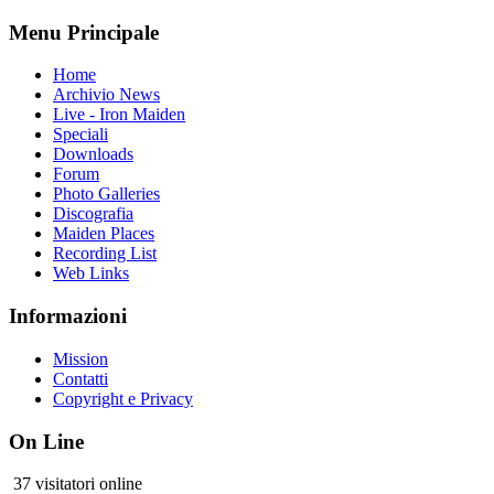
Menu Principale
Home
Archivio News
Live - Iron Maiden
Speciali
Downloads
Forum
Photo Galleries
Discografia
Maiden Places
Recording List
Web Links
Informazioni
Mission
Contatti
Copyright e Privacy
On Line
37 visitatori online