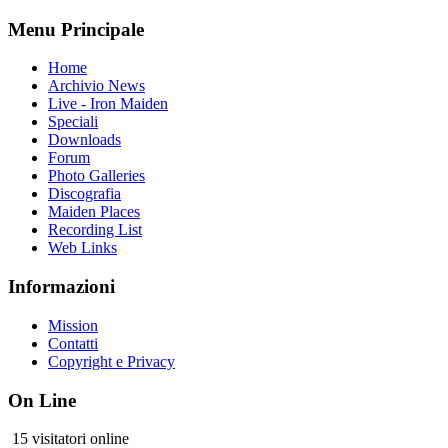
Menu Principale
Home
Archivio News
Live - Iron Maiden
Speciali
Downloads
Forum
Photo Galleries
Discografia
Maiden Places
Recording List
Web Links
Informazioni
Mission
Contatti
Copyright e Privacy
On Line
15 visitatori online