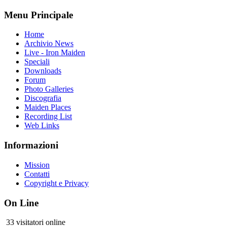
Menu Principale
Home
Archivio News
Live - Iron Maiden
Speciali
Downloads
Forum
Photo Galleries
Discografia
Maiden Places
Recording List
Web Links
Informazioni
Mission
Contatti
Copyright e Privacy
On Line
33 visitatori online