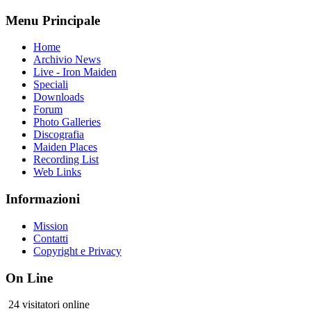
Menu Principale
Home
Archivio News
Live - Iron Maiden
Speciali
Downloads
Forum
Photo Galleries
Discografia
Maiden Places
Recording List
Web Links
Informazioni
Mission
Contatti
Copyright e Privacy
On Line
24 visitatori online