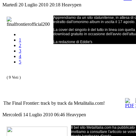
Martedì 20 Luglio 2010 20:18
Heavypen
Apprendiamo da un sito statunitense, in attesa di 
estratto dall'omonimo album in uscita il 17 agosto.
La cover del singolo è del tutto in linea con quella
download gratuito in occasione dell'avvio dell'at
1
La redazione di Eddie's
2
3
4
5
( 9 Voti )
The Final Frontier: track by track da Metalitalia.com!
Mercoledì 14 Luglio 2010 06:46
Heavypen
Il bel sito Metalitalia.com ha pubblica
invitiamo a consultare l'articolo se vole