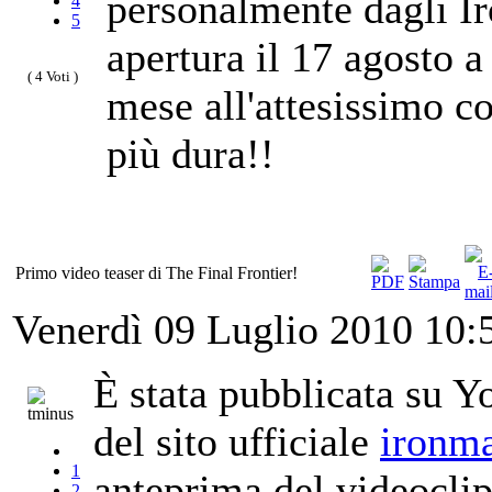
personalmente dagli I
4
5
apertura il 17 agosto 
( 4 Voti )
mese all'attesissimo con
più dura!!
Primo video teaser di The Final Frontier!
Venerdì 09 Luglio 2010 10
È stata pubblicata su Y
del sito ufficiale
ironm
1
anteprima del videoclip
2