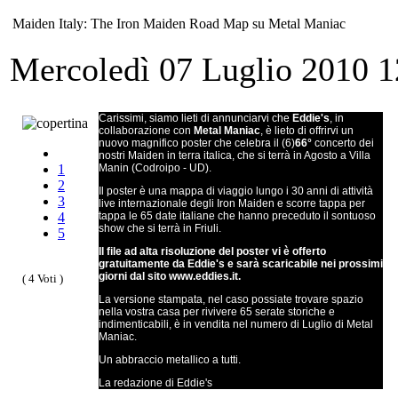
Maiden Italy: The Iron Maiden Road Map su Metal Maniac
Mercoledì 07 Luglio 2010 
Carissimi, siamo lieti di annunciarvi che
Eddie's
, in
collaborazione con
Metal Maniac
, è lieto di offrirvi un
nuovo magnifico poster che celebra il (6)
66°
concerto dei
nostri Maiden in terra italica, che si terrà in Agosto a Villa
1
Manin (Codroipo - UD).
2
Il poster è una mappa di viaggio lungo i 30 anni di attività
3
live internazionale degli Iron Maiden e scorre tappa per
4
tappa le 65 date italiane che hanno preceduto il sontuoso
show che si terrà in Friuli.
5
Il file ad alta risoluzione del poster vi è offerto
gratuitamente da Eddie's e sarà scaricabile nei prossimi
giorni dal sito www.eddies.it.
( 4 Voti )
La versione stampata, nel caso possiate trovare spazio
nella vostra casa per rivivere 65 serate storiche e
indimenticabili, è in vendita nel numero di Luglio di Metal
Maniac.
Un abbraccio metallico a tutti.
La redazione di Eddie's