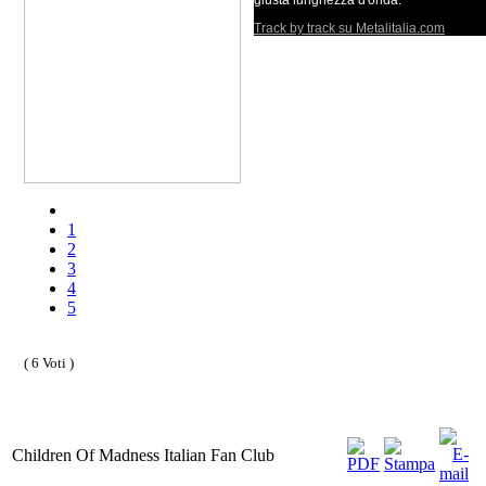
giusta lunghezza d'onda.
Track by track su Metalitalia.com
1
2
3
4
5
( 6 Voti )
Children Of Madness Italian Fan Club