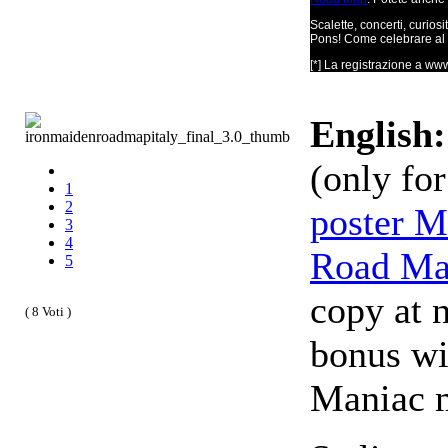
Scalette, concerti, curio
Pons! Come celebrare al m
[*] La registrazione a www.
English:
(only for
1
2
poster M
3
4
Road M
5
copy at n
( 8 Voti )
bonus wi
Maniac 