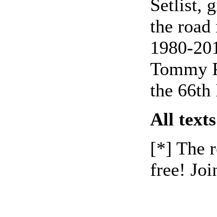
Setlist, 
the road
1980-201
Tommy Po
the 66th 
All texts
[*] The r
free! Joi