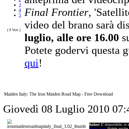
3
Final Frontier
, 'Satelli
4
5
video del brano sarà di
( 9 Voti )
luglio, alle ore 16.00
su
Potete godervi questa g
qui
!
Maiden Italy: The Iron Maiden Road Map - Free Download
Giovedì 08 Luglio 2010 07
Italian:
E' disponibile, in s
Road Map
. Potete anche 