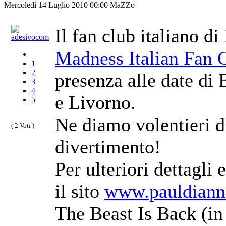
Mercoledì 14 Luglio 2010 00:00
MaZZo
Il fan club italiano d
Madness Italian Fan 
1
2
presenza alle date di
3
4
e Livorno.
5
Ne diamo volentieri d
( 2 Voti )
divertimento!
Per ulteriori dettagli 
il sito
www.pauldiann
The Beast Is Back (in 