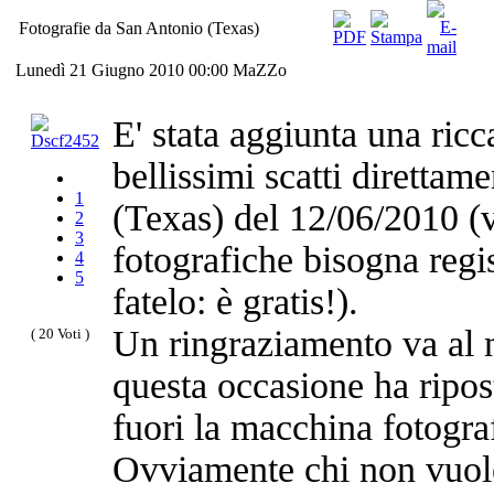
Fotografie da San Antonio (Texas)
Lunedì 21 Giugno 2010 00:00
MaZZo
E' stata aggiunta una ricc
bellissimi scatti diretta
1
(Texas) del 12/06/2010 (v
2
3
fotografiche bisogna regist
4
5
fatelo: è gratis!).
Un ringraziamento va al
( 20 Voti )
questa occasione ha ripost
fuori la macchina fotografi
Ovviamente chi non vuole 