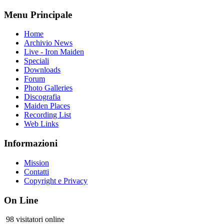
Menu Principale
Home
Archivio News
Live - Iron Maiden
Speciali
Downloads
Forum
Photo Galleries
Discografia
Maiden Places
Recording List
Web Links
Informazioni
Mission
Contatti
Copyright e Privacy
On Line
98 visitatori online