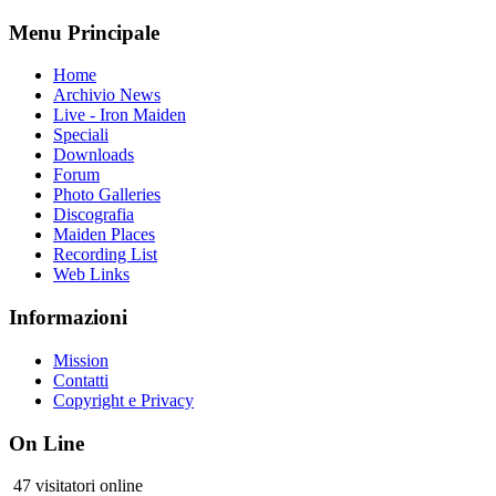
Menu Principale
Home
Archivio News
Live - Iron Maiden
Speciali
Downloads
Forum
Photo Galleries
Discografia
Maiden Places
Recording List
Web Links
Informazioni
Mission
Contatti
Copyright e Privacy
On Line
47 visitatori online