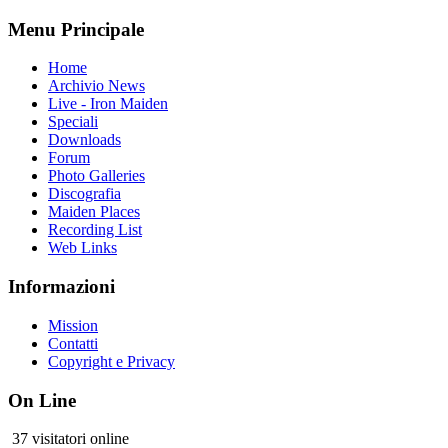
Menu Principale
Home
Archivio News
Live - Iron Maiden
Speciali
Downloads
Forum
Photo Galleries
Discografia
Maiden Places
Recording List
Web Links
Informazioni
Mission
Contatti
Copyright e Privacy
On Line
37 visitatori online