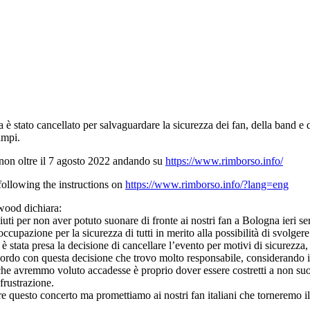
tato cancellato per salvaguardare la sicurezza dei fan, della band e d
ampi.
e non oltre il 7 agosto 2022 andando su
https://www.rimborso.info/
ollowing the instructions on
https://www.rimborso.info/?lang=eng
wood dichiara:
uti per non aver potuto suonare di fronte ai nostri fan a Bologna ieri s
ccupazione per la sicurezza di tutti in merito alla possibilità di svolge
ine è stata presa la decisione di cancellare l’evento per motivi di sicurezz
o con questa decisione che trovo molto responsabile, considerando i ful
che avremmo voluto accadesse è proprio dover essere costretti a non suon
frustrazione.
e questo concerto ma promettiamo ai nostri fan italiani che torneremo i