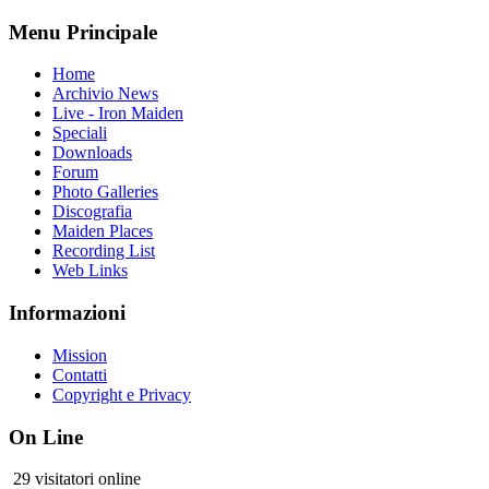
Menu Principale
Home
Archivio News
Live - Iron Maiden
Speciali
Downloads
Forum
Photo Galleries
Discografia
Maiden Places
Recording List
Web Links
Informazioni
Mission
Contatti
Copyright e Privacy
On Line
29 visitatori online