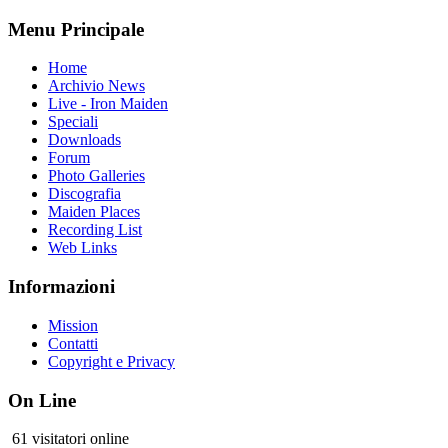
Menu Principale
Home
Archivio News
Live - Iron Maiden
Speciali
Downloads
Forum
Photo Galleries
Discografia
Maiden Places
Recording List
Web Links
Informazioni
Mission
Contatti
Copyright e Privacy
On Line
61 visitatori online