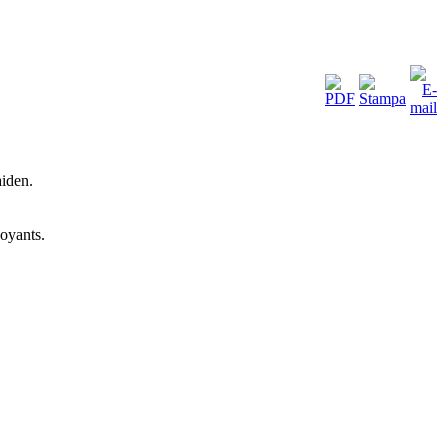
aiden.
voyants.