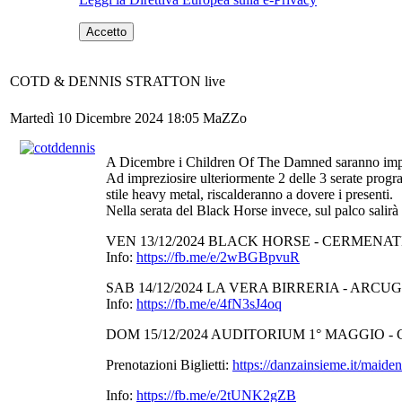
Accetto
COTD & DENNIS STRATTON live
Martedì 10 Dicembre 2024 18:05
MaZZo
A Dicembre i Children Of The Damned saranno impegn
Ad impreziosire ulteriormente 2 delle 3 serate progr
stile heavy metal, riscalderanno a dovere i presenti.
Nella serata del Black Horse invece, sul palco salirà
VEN 13/12/2024 BLACK HORSE - CERMENATE - (CO
Info:
https://fb.me/e/2wBGBpvuR
SAB 14/12/2024 LA VERA BIRRERIA - ARCUGNAN
Info:
https://fb.me/e/4fN3sJ4oq
DOM 15/12/2024 AUDITORIUM 1° MAGGIO - CRE
Prenotazioni Biglietti:
https://danzainsieme.it/maiden
Info:
https://fb.me/e/2tUNK2gZB