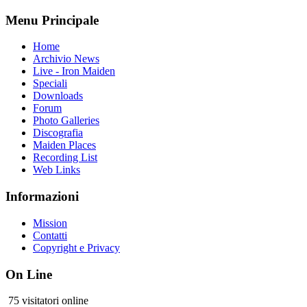
Menu Principale
Home
Archivio News
Live - Iron Maiden
Speciali
Downloads
Forum
Photo Galleries
Discografia
Maiden Places
Recording List
Web Links
Informazioni
Mission
Contatti
Copyright e Privacy
On Line
75 visitatori online