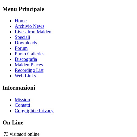
Menu Principale
Home
Archivio News
Live - Iron Maiden
Speciali
Downloads
Forum
Photo Galleries
Discografia
Maiden Places
Recording List
Web Links
Informazioni
Mission
Contatti
Copyright e Privacy
On Line
73 visitatori online