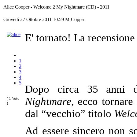
Alice Cooper - Welcome 2 My Nightmare (CD) - 2011
Giovedì 27 Ottobre 2011 10:59
MrCoppa
E' tornato! La recensione 
1
2
3
4
5
Dopo circa 35 anni 
Nightmare
, ecco tornare
( 1 Voto
)
dal “vecchio” titolo
Welc
Ad essere sincero non so