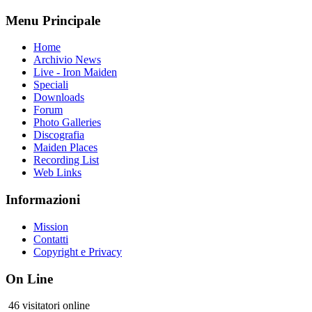
Menu Principale
Home
Archivio News
Live - Iron Maiden
Speciali
Downloads
Forum
Photo Galleries
Discografia
Maiden Places
Recording List
Web Links
Informazioni
Mission
Contatti
Copyright e Privacy
On Line
46 visitatori online