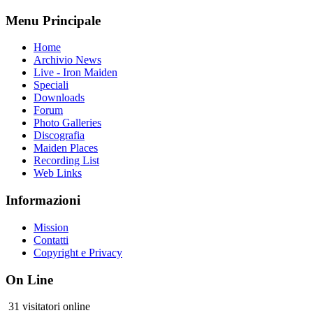
Menu Principale
Home
Archivio News
Live - Iron Maiden
Speciali
Downloads
Forum
Photo Galleries
Discografia
Maiden Places
Recording List
Web Links
Informazioni
Mission
Contatti
Copyright e Privacy
On Line
31 visitatori online