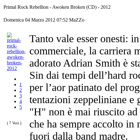
Primal Rock Rebellion - Awoken Broken (CD) - 2012
Domenica 04 Marzo 2012 07:52
MaZZo
Tanto vale esser onesti: in
commerciale, la carriera 
adorato Adrian Smith è sta
Sin dai tempi dell’hard r
per l’aor patinato del pr
1
2
3
tentazioni zeppeliniane e
4
5
"H" non è mai riuscito ad
che ha sempre accolto in 
( 7 Voti )
fuori dalla band madre.