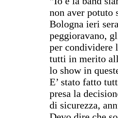
“Io e la band si
non aver potuto s
Bologna ieri ser
peggioravano, gl
per condividere 
tutti in merito a
lo show in queste
E’ stato fatto tut
presa la decision
di sicurezza, an
Devo dire che s