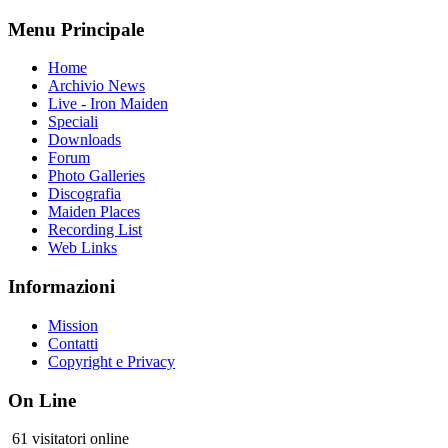
Menu Principale
Home
Archivio News
Live - Iron Maiden
Speciali
Downloads
Forum
Photo Galleries
Discografia
Maiden Places
Recording List
Web Links
Informazioni
Mission
Contatti
Copyright e Privacy
On Line
61 visitatori online