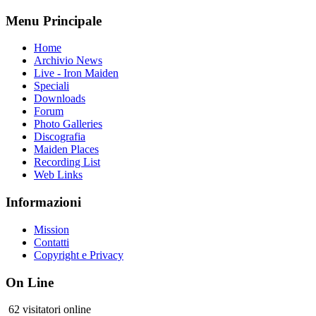
Menu Principale
Home
Archivio News
Live - Iron Maiden
Speciali
Downloads
Forum
Photo Galleries
Discografia
Maiden Places
Recording List
Web Links
Informazioni
Mission
Contatti
Copyright e Privacy
On Line
62 visitatori online