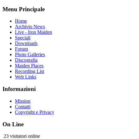
Menu Principale
Home
Archivio News
Live - Iron Maiden
Speciali
Downloads
Forum
Photo Galleries
Discografia
Maiden Places
Recording List
Web Links
Informazioni
Mission
Contatti
Copyright e Privacy
On Line
23 visitatori online