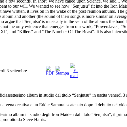
and a few seconds. In short, we have called upon Science, we said... W
y bent to our will. We wanted to see how "Senjutsu" fit into the Iron Ma
have written, it lives on in the wake of the post-reunion albums. The gr
 album and another (the sound of their songs is more similar on average)
ho argue that 'Senjutsu' is musically in the vein of the albums the band
This is not the only evidence that emerges from our work, "Powerslave
l XI", and "Killers" and "The Number Of The Beast". It is also interest
rdì 3 settembre
diciassettesimo album in studio dal titolo “Senjutsu” in uscita venerdì 3
ua vena creativa e un Eddie Samurai scatenato dopo il debutto nel vide
tesimo album in studio degli Iron Maiden dal titolo “Senjutsu”, il primo
o-prodotto da Steve Harris.