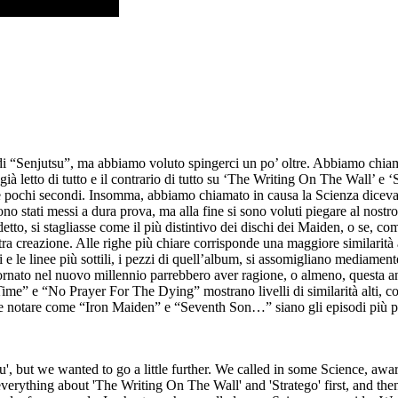
i “Senjutsu”, ma abbiamo voluto spingerci un po’ oltre. Abbiamo chiama
 letto di tutto e il contrario di tutto su ‘The Writing On The Wall’ e ‘St
e e pochi secondi. Insomma, abbiamo chiamato in causa la Scienza dicev
no stati messi a dura prova, ma alla fine si sono voluti piegare al nost
to, si stagliasse come il più distintivo dei dischi dei Maiden, o se, com
tra creazione. Alle righe più chiare corrisponde una maggiore similarità 
ri e le linee più sottili, i pezzi di quell’album, si assomigliano media
ornato nel nuovo millennio parrebbero aver ragione, o almeno, questa an
ime” e “No Prayer For The Dying” mostrano livelli di similarità alti, c
notare come “Iron Maiden” e “Seventh Son…” siano gli episodi più perife
', but we wanted to go a little further. We called in some Science, awar
verything about 'The Writing On The Wall' and 'Stratego' first, and th