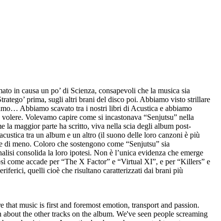
to in causa un po’ di Scienza, consapevoli che la musica sia
ratego’ prima, sugli altri brani del disco poi. Abbiamo visto strillare
amo… Abbiamo scavato tra i nostri libri di Acustica e abbiamo
ro volere. Volevamo capire come si incastonava “Senjutsu” nella
e la maggior parte ha scritto, viva nella scia degli album post-
acustica tra un album e un altro (il suono delle loro canzoni è più
mente di meno. Coloro che sostengono come “Senjutsu” sia
alisi consolida la loro ipotesi. Non è l’unica evidenza che emerge
osì come accade per “The X Factor” e “Virtual XI”, e per “Killers” e
rici, quelli cioè che risultano caratterizzati dai brani più
e that music is first and foremost emotion, transport and passion.
en about the other tracks on the album. We've seen people screaming