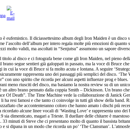
 è eufemistico. Il diciassettesimo album degli Iron Maiden è un disco s
me l’ascolto dell’album per intero regala molte più emozioni di quanto 
zzi molto validi, ma ascoltati in “Senjutsu” assumono un sapore divers
l titolo al disco e ci fotografa bene come gli Iron Maiden, nel pieno d
il brano segue sentieri già galoppati in passato, ma la voce di Bruce che 
gi in cui la voce di Bruce si fa molto acuta e lontana. A seguire ‘Strateg
 e sicuramente rappresenta uno dei passaggi più semplici del disco. ‘T
 con uno spirito che ricorda per alcuni aspetti influenze prog e blues.
ani meno riusciti del disco, ma basiamo la nostra review su di un unico
un altro brano pennato dalla coppia Smith – Dickinson. Un brano che ha u
nce Of Death”. The Time Machine vede la collaborazione di Janick Gers
 li ha resi famosi e che tanto ci coinvolge in tutti gli show della band
zzafiato che accontenteranno coloro che hanno amato i dischi più rece
 ricordato alcune linee vocali di ‘Wasting Love’ e rappresenta uno dei 
ia dimenticato, magari a Trieste. Il duellare delle chitarre è maestoso e
ia. 33 minuti di Steve che ci presentano molto di quanto il bassista brit
 lento e si dipana in un modo che ricorda un po’ ‘The Clansman’. L’atmos