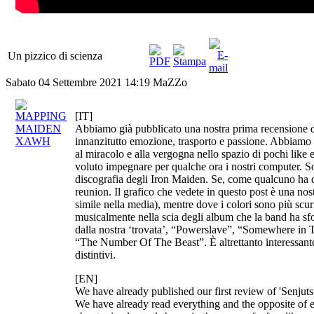
Un pizzico di scienza
Sabato 04 Settembre 2021 14:19
MaZZo
[IT]
Abbiamo già pubblicato una nostra prima recensione d
innanzitutto emozione, trasporto e passione. Abbiamo già
al miracolo e alla vergogna nello spazio di pochi lik
voluto impegnare per qualche ora i nostri computer. So
discografia degli Iron Maiden. Se, come qualcuno ha det
reunion. Il grafico che vedete in questo post è una nos
simile nella media), mentre dove i colori sono più scu
musicalmente nella scia degli album che la band ha sf
dalla nostra ‘trovata’, “Powerslave”, “Somewhere in T
“The Number Of The Beast”. È altrettanto interessante 
distintivi.
[EN]
We have already published our first review of 'Senjutsu
We have already read everything and the opposite of e