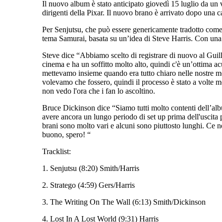
Il nuovo album è stato anticipato giovedì 15 luglio da un
dirigenti della Pixar. Il nuovo brano è arrivato dopo una c
Per Senjutsu, che può essere genericamente tradotto come “
tema Samurai, basata su un’idea di Steve Harris. Con una
Steve dice “Abbiamo scelto di registrare di nuovo al Guillau
cinema e ha un soffitto molto alto, quindi c'è un’ottima
mettevamo insieme quando era tutto chiaro nelle nostre me
volevamo che fossero, quindi il processo è stato a volte m
non vedo l'ora che i fan lo ascoltino.
Bruce Dickinson dice “Siamo tutti molto contenti dell’al
avere ancora un lungo periodo di set up prima dell'uscita 
brani sono molto vari e alcuni sono piuttosto lunghi. Ce n
buono, spero! “
Tracklist:
1. Senjutsu (8:20) Smith/Harris
2. Stratego (4:59) Gers/Harris
3. The Writing On The Wall (6:13) Smith/Dickinson
4. Lost In A Lost World (9:31) Harris