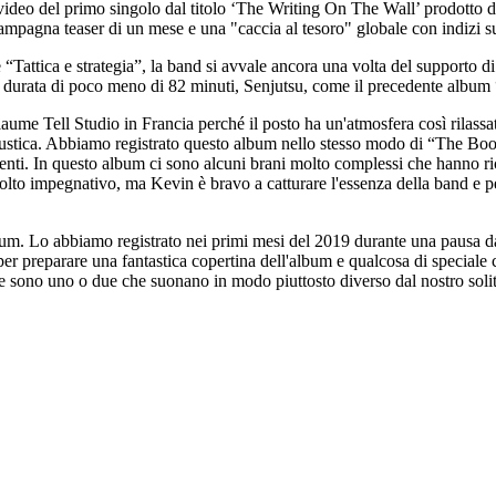
 video del primo singolo dal titolo ‘The Writing On The Wall’ prodotto
ampagna teaser di un mese e una "caccia al tesoro" globale con indizi sul 
Tattica e strategia”, la band si avvale ancora una volta del supporto d
 durata di poco meno di 82 minuti, Senjutsu, come il precedente album
me Tell Studio in Francia perché il posto ha un'atmosfera così rilassata. 
 acustica. Abbiamo registrato questo album nello stesso modo di “The B
nti. In questo album ci sono alcuni brani molto complessi che hanno ric
olto impegnativo, ma Kevin è bravo a catturare l'essenza della band e p
bum. Lo abbiamo registrato nei primi mesi del 2019 durante una pausa d
per preparare una fantastica copertina dell'album e qualcosa di speciale
e sono uno o due che suonano in modo piuttosto diverso dal nostro solito