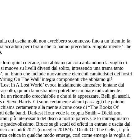
ulla cui uscita molti non avrebbero scommesso fino a un triennio fa.
sia accaduto per i brani che lo hanno preceduto. Singolarmente ‘The
o.
ella loro quinta decade, non abbiamo ancora abbandono la voglia di
si muove su livelli diversi dal solito, intessendo una trama tanto
o’, un brano che include nuovamente elementi caratteristici dei nostri
he Writing On The Wall’ integra componenti che abbiamo già
 ‘Lost In A Lost World’ evoca inizialmente atmosfere lontane dai
 ascolto, quindi la nostra idea potrebbe cambiare radicalmente
n ritornello orecchiabile e che si fa apprezzare. Belli gli assoli,
 e Steve Harris. Ci sono certamente alcuni passaggi che paiono
. Richiama certamente alla mente alcune cose di “The Books Of
nti della band. Darkest Hour vede la coppia Smith – Dickinson
brani più interessanti del disco a nostro parere. Ce lo immaginiamo
 gradevolissimo. Bruce sugli scudi ed effetti in entrata e uscita dal
annico ami addì 2021 (o meglio 2018/9). ‘Death Of The Celts’, il più
ferica celtica in qualche modo emerge, così come emerge la voglia di