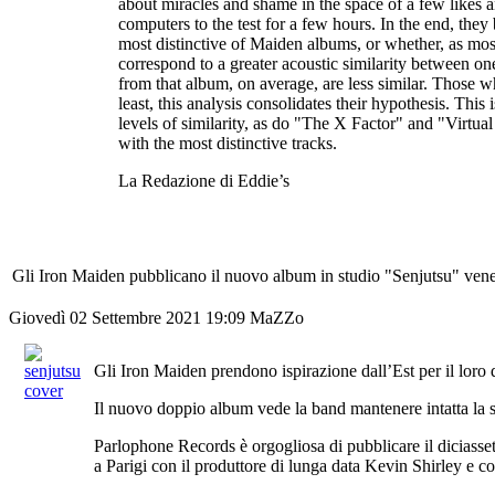
about miracles and shame in the space of a few likes 
computers to the test for a few hours. In the end, the
most distinctive of Maiden albums, or whether, as most 
correspond to a greater acoustic similarity between one
from that album, on average, are less similar. Those w
least, this analysis consolidates their hypothesis. 
levels of similarity, as do "The X Factor" and "Virtua
with the most distinctive tracks.
La Redazione di Eddie’s
Gli Iron Maiden pubblicano il nuovo album in studio "Senjutsu" vene
Giovedì 02 Settembre 2021 19:09
MaZZo
Gli Iron Maiden prendono ispirazione dall’Est per il loro 
Il nuovo doppio album vede la band mantenere intatta la s
Parlophone Records è orgogliosa di pubblicare il diciasset
a Parigi con il produttore di lunga data Kevin Shirley e c