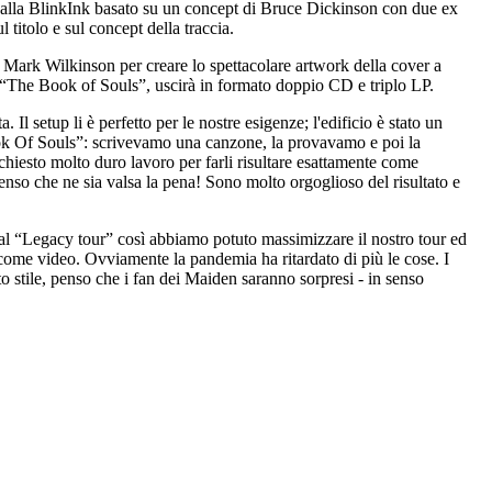
 dalla BlinkInk basato su un concept di Bruce Dickinson con due ex
titolo e sul concept della traccia.
i Mark Wilkinson per creare lo spettacolare artwork della cover a
 “The Book of Souls”, uscirà in formato doppio CD e triplo LP.
Il setup li è perfetto per le nostre esigenze; l'edificio è stato un
ook Of Souls”: scrivevamo una canzone, la provavamo e poi la
hiesto molto duro lavoro per farli risultare esattamente come
enso che ne sia valsa la pena! Sono molto orgoglioso del risultato e
al “Legacy tour” così abbiamo potuto massimizzare il nostro tour ed
 come video. Ovviamente la pandemia ha ritardato di più le cose. I
 stile, penso che i fan dei Maiden saranno sorpresi - in senso