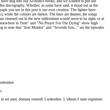
e have dug into our Acoustics books, and we wanted to put our
iden discography. Whether, as some have said, it stood out as the
aph you see in this post is our own creation. The lighter lines
, while the colours are darker. The lines are thinner, the songs
 has churned out in the new millennium would seem to be right, or at
", "Somewhere in Time" and "No Prayer For The Dying" show high
ing to note that "Iron Maiden" and "Seventh Son..." are the episodes
 settembre
o.
 in sei anni, domani venerdì 3 settembre. L’album è stato registrato