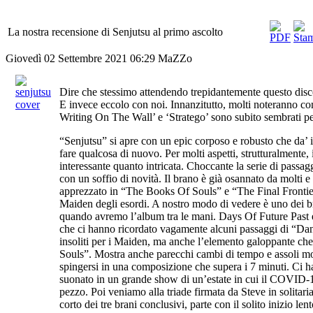
La nostra recensione di Senjutsu al primo ascolto
Giovedì 02 Settembre 2021 06:29
MaZZo
Dire che stessimo attendendo trepidantemente questo disco
E invece eccolo con noi. Innanzitutto, molti noteranno co
Writing On The Wall’ e ‘Stratego’ sono subito sembrati pe
“Senjutsu” si apre con un epic corposo e robusto che da’ i
fare qualcosa di nuovo. Per molti aspetti, strutturalmente, 
interessante quanto intricata. Choccante la serie di passag
con un soffio di novità. Il brano è già osannato da molti
apprezzato in “The Books Of Souls” e “The Final Frontier”
Maiden degli esordi. A nostro modo di vedere è uno dei br
quando avremo l’album tra le mani. Days Of Future Past è 
che ci hanno ricordato vagamente alcuni passaggi di “Da
insoliti per i Maiden, ma anche l’elemento galoppante che
Souls”. Mostra anche parecchi cambi di tempo e assoli mo
spingersi in una composizione che supera i 7 minuti. Ci ha
suonato in un grande show di un’estate in cui il COVID-19 s
pezzo. Poi veniamo alla triade firmata da Steve in solitar
corto dei tre brani conclusivi, parte con il solito inizio