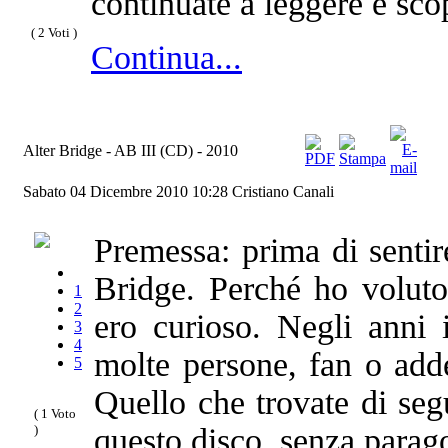
continuate a leggere e sco
( 2 Voti )
Continua...
Alter Bridge - AB III (CD) - 2010
Sabato 04 Dicembre 2010 10:28
Cristiano Canali
Premessa: prima di sentir
Bridge. Perché ho voluto
1
2
ero curioso. Negli anni 
3
4
molte persone, fan o adde
5
Quello che trovate di segu
( 1 Voto
)
questo disco, senza parago