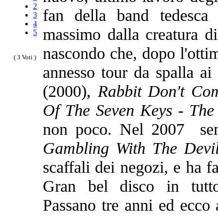
2
fan della band tedesca
3
4
massimo dalla creatura d
5
nascondo che, dopo l'ott
( 3 Voti )
annesso tour da spalla ai
(2000)
, Rabbit Don't Co
Of The Seven Keys - Th
non poco. Nel 2007 semb
Gambling With The Devi
scaffali dei negozi, e ha fa
Gran bel disco in tutt
Passano tre anni ed ecco 