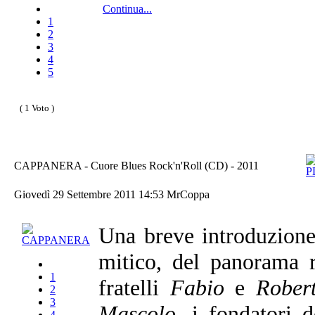
Continua...
1
2
3
4
5
( 1 Voto )
CAPPANERA - Cuore Blues Rock'n'Roll (CD) - 2011
Giovedì 29 Settembre 2011 14:53
MrCoppa
Una breve introduzione
mitico, del panorama r
1
fratelli
Fabio
e
Robert
2
3
Mascolo
, i fondatori 
4