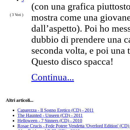
(con una grafica piuttosto
mostra come una giovane 
( 3 Voti )
dall’aspetto). Poi ho mes
dubbio di prendere una ca
seconda volta, e poi una 
Questo disco spacca!
Continua...
Altri articoli...
Caparezza - Il Sogno Eretico (CD) - 2011
The Haunted - Unseen (CD) - 2011
Helloween - 7 Sinners (CD) - 2010
Rosae Crucis - Fede Potere Vendetta 'Overlord Edition' (CD)